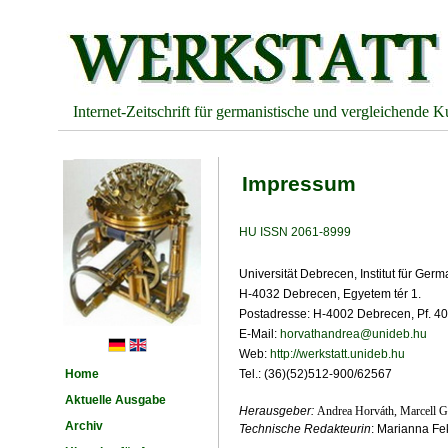
Internet-Zeitschrift für germanistische und vergleichende K
Impressum
HU ISSN 2061-8999
Universität Debrecen, Institut für Germ
H-4032 Debrecen, Egyetem tér 1.
Postadresse: H-4002 Debrecen, Pf. 40
E-Mail:
horvathandrea@unideb.hu
Web:
http://werkstatt.unideb.hu
Home
Tel.: (36)(52)512-900/62567
Aktuelle Ausgabe
Herausgeber:
Andrea Horváth, Marcell Gr
Archiv
Technische Redakteurin
: Marianna F